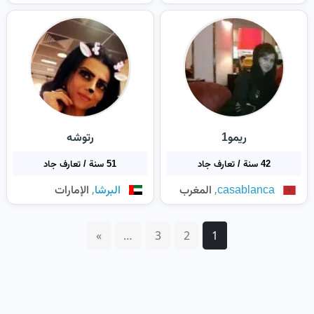
ريمو1
رتوشه
42 سنة / تعارف جاد
51 سنة / تعارف جاد
,
,
casablanca
المغرب
البرشا
الإمارات
»
…
3
2
1