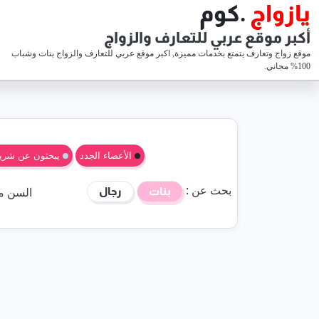
يازواج
.كوم
أكبر موقع عربي للتعارف والزواج
موقع زواج وتعارف يتمتع بخدمات مميزة, اكبر موقع عربي للتعارف والزواج بنات وشباب
100% مجاني.
الأعضاء الجدد
يبحثون عن شري
بحث عن :
السن
م
بنات
رجال