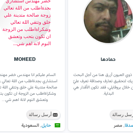
حمادها
MOHEED
 ذوي العيون أزرق هنا من أجل البحث
السام عليكم انا مهندس خضر مهن
ك لتحقيق تعارف وصداقة تعرف عليّ
استشاري بجدةاطلب من اللة تعالي 
ن خلال بروفايلي، فقد تكون الأقدار هي
صالحة متدينة علي خلق وتتقي اللة ت
البداية.
وشكراةاطلب من الزوجة ان تكون ب
وتعشق النوم لانة اهم شي...
سل رسالة
أرسل رسالة
,
,
دفا
مصر
حايل
السعودية