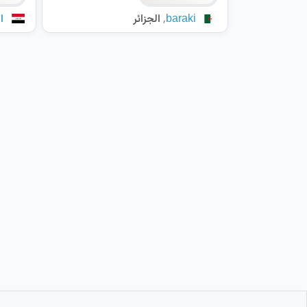
,
baraki
الجزائر
ا