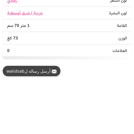
لون الشعر
رمادي
لون البشرة
عربية / شرق أوسطية
القامة
1 متر 70 سم
الوزن
73 كغ
العلامات
0
أرسل رسالة لwalidsab