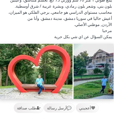
يبلغ طولي 1 متر 70 سم ووزني 73 كغ، بجسم متناسق، وعينين
بلون بني، وشعر بلون رمادي، وبشرة عربية / شرق أوسطية.
محاسب مستواي الدراسي هو جامعي. برجي الفلكي هو الميزان،
أعيش حاليا في سوريا دمشق، مدينة دمشق. وأنا من
الأردن, موطني الأصلي.
مرحبا
يمكن السؤال عن اي شي بكل حرية
أعجبني
💬
أرسل رسالة
طلب صداقة