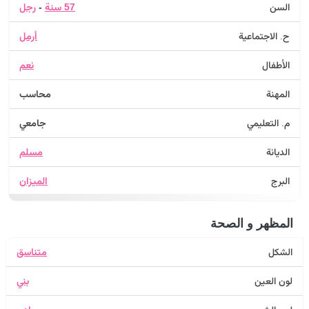
السن
57 سنة
-
رجل
ح. الاجتماعية
أرمل
الأطفال
نعم
المهنة
محاسب
م. التعليمي
جامعي
الديانة
مسلم
البرج
الميزان
المظهر و الصحة
الشكل
متناسق
لون العين
بني