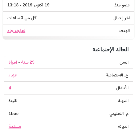
عضو منذ
19 أكتوبر 2019 - 13:18
اخر إتصال
أقل من 3 ساعات
الهدف
تعارف جاد
الحالة الإجتماعية
السن
29 سنة
-
امرأة
ح. الاجتماعية
عزباء
الأطفال
لا
المهنة
القرءة
م. التعليمي
1bac
الديانة
مسلمة