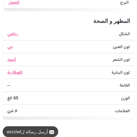
البرج
الحمل
المظهر و الصحة
الشكل
رياضي
لون العين
بني
لون الشعر
أسود
لون البشرة
القوقازية
القامة
--
الوزن
65 كغ
العلامات
لا شئ
أرسل رسالة لwisslwl