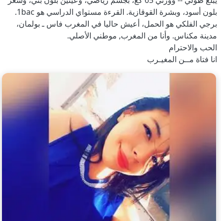
يبلغ طولي -- ووزني 65 كغ، بجسم رياضي، وعينين بلون بني، وشعر
بلون أسود، وبشرة القوقازية. القرءة مستواي الدراسي هو 1bac.
برجي الفلكي هو الحمل، أعيش حاليا في المغرب فاس ـ بولمان،
مدينة مكناس. وأنا من المغرب, موطني الأصلي.
الحب والاحترام
انا فتاة مــن المغيـرب