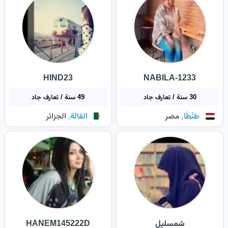
HIND23
NABILA-1233
30 سنة / تعارف جاد
49 سنة / تعارف جاد
,
,
طنْطَا
مصر
القالة
الجزائر
شمسليل
HANEM145222D