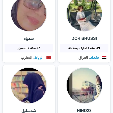
DORISHUSSI
سمياء
49 سنة / تعارف وصداقة
47 سنة / المسيار
,
,
بغداد
العراق
الرباط
المغرب
HIND23
شمسليل