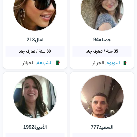
جميله94
امال213
35 سنة / تعارف جاد
30 سنة / تعارف جاد
,
,
البويوه
الجزائر
الشريعة
الجزائر
السعيد777
الأميرة1992