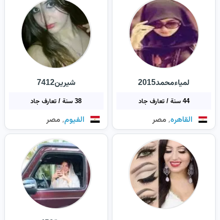
لمياءمحمد2015
شيرين7412
44 سنة / تعارف جاد
38 سنة / تعارف جاد
,
,
القاهره
مصر
الفيوم
مصر