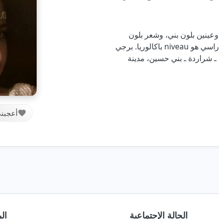
غ طولي 1 متر 68 سم ووزني 78 كغ، بجسم 0، وعينين بلون بني، وشعر بلون
أشقر، وبشرة القوقازية. operatriss مستواي الدراسي هو niveau باكالوريا. برجي
ـ شراردة ـ بني حسين، مدينة
أعجبن
الحالة الإجتماعية
ال