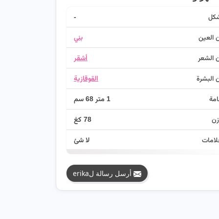
شكل
-
 العين
بني
 الشعر
أشقر
 البشرة
القوقازية
امة
1 متر 68 سم
زن
78 كغ
لامات
لا شئ
أرسل رسالة لerika