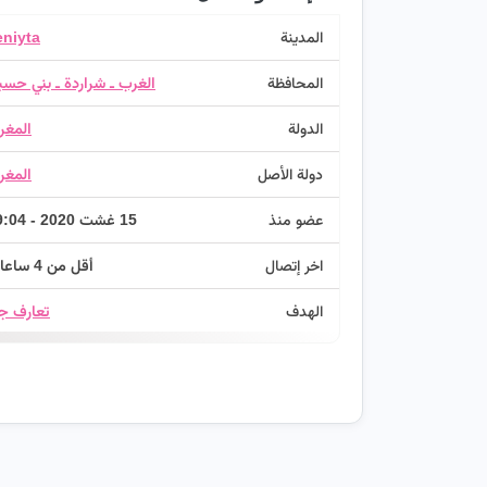
المدينة
eniyta
المحافظة
الغرب ـ شراردة ـ بني حس
الدولة
المغر
دولة الأصل
المغر
عضو منذ
15 غشت 2020 - 19:04
اخر إتصال
أقل من 4 ساعات
الهدف
تعارف جا