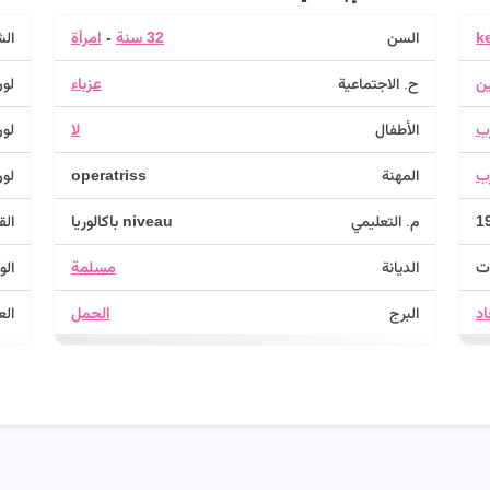
k
السن
32 سنة
-
امرأة
ال
ين
ح. الاجتماعية
عزباء
لون
ب
الأطفال
لا
لون
ب
المهنة
operatriss
لون
م. التعليمي
niveau باكالوريا
الق
الديانة
مسلمة
الو
د
البرج
الحمل
الع