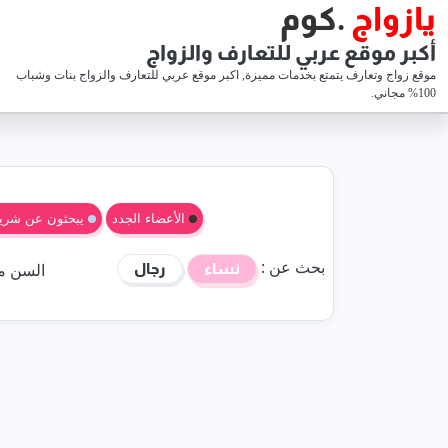
يازواج
.كوم
أكبر موقع عربي للتعارف والزواج
موقع زواج وتعارف يتمتع بخدمات مميزة, اكبر موقع عربي للتعارف والزواج بنات وشباب
100% مجاني.
الأعضاء الجدد
يبحثون عن شري
بحث عن :
السن
م
نساء
رجال