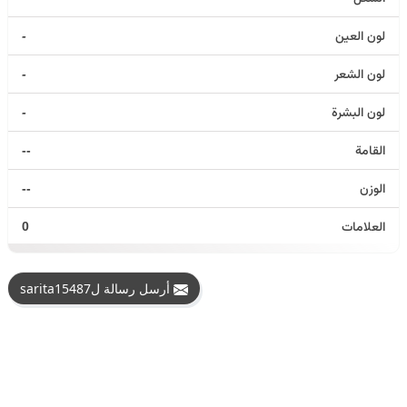
لون العين
-
لون الشعر
-
لون البشرة
-
القامة
--
الوزن
--
العلامات
0
أرسل رسالة لsarita15487