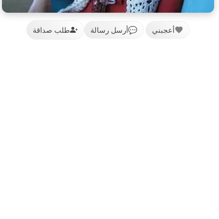
أعجبني
💬
أرسل رسالة
طلب صداقة