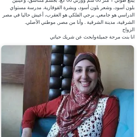
يبلغ طولي 1 متر 60 سم ووزني 66 كغ، بجسم متناسق، وعينين
بلون أسود، وشعر بلون أسود، وبشرة القوقازية. مدرسة مستواي
الدراسي هو جامعي. برجي الفلكي هو العقرب، أعيش حاليا في مصر
الشرقية، مدينة الشرقية . وأنا من مصر, موطني الأصلي.
الزواج
انا بنت مرحة جميلةوابحث عن شريك حياتي