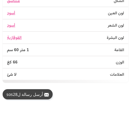
الشكل
متناسق
لون العين
أسود
لون الشعر
أسود
لون البشرة
القوقازية
القامة
1 متر 60 سم
الوزن
66 كغ
العلامات
لا شئ
أرسل رسالة لsos28