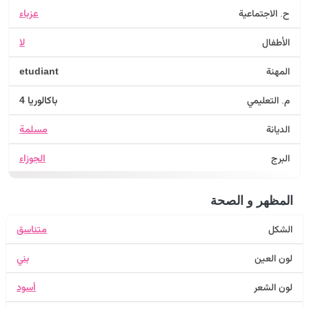
ح. الاجتماعية
عزباء
الأطفال
لا
المهنة
etudiant
م. التعليمي
باكالوريا 4
الديانة
مسلمة
البرج
الجوزاء
المظهر و الصحة
الشكل
متناسق
لون العين
بني
لون الشعر
أسود