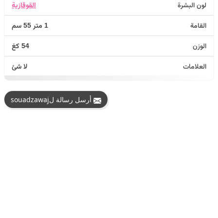
لون البشرة
القوقازية
القامة
1 متر 55 سم
الوزن
54 كغ
العلامات
لا شئ
أرسل رسالة لsouadzawaj