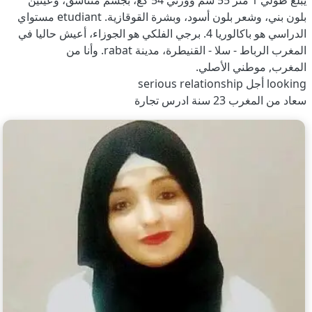
يبلغ طولي 1 متر 55 سم ووزني 54 كغ، بجسم متناسق، وعينين
بلون بني، وشعر بلون أسود، وبشرة القوقازية. etudiant مستواي
الدراسي هو باكالوريا 4. برجي الفلكي هو الجوزاء، أعيش حاليا في
المغرب الرباط - سلا - القنيطرة، مدينة rabat. وأنا من
المغرب, موطني الأصلي.
looking أجل serious relationship
سعاد من المغرب 23 سنة ادرس تجارة