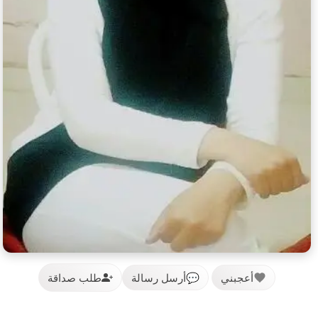
أعجبني
💬
أرسل رسالة
طلب صداقة