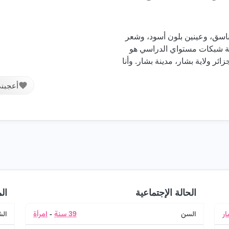
ووزني 65 كغ، بجسم متناسق، وعينين بلون أسود، وشعر
ة شبكات مستواي الدراسي هو
ئر ولاية بشار، مدينة بشار. وأنا
أعجبن
الحالة الإجتماعية
ال
ار
السن
39 سنة
-
امرأة
ال