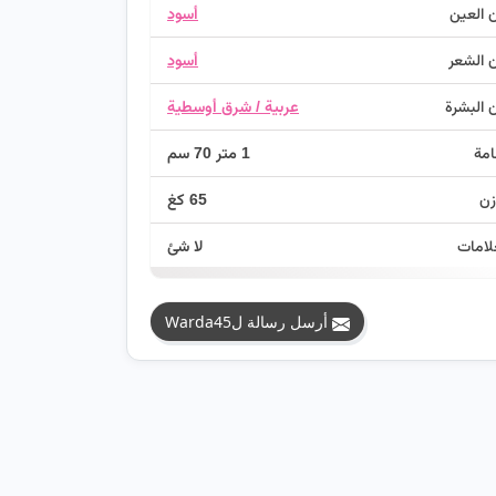
 العين
أسود
 الشعر
أسود
 البشرة
عربية / شرق أوسطية
امة
1 متر 70 سم
زن
65 كغ
لامات
لا شئ
أرسل رسالة لWarda45