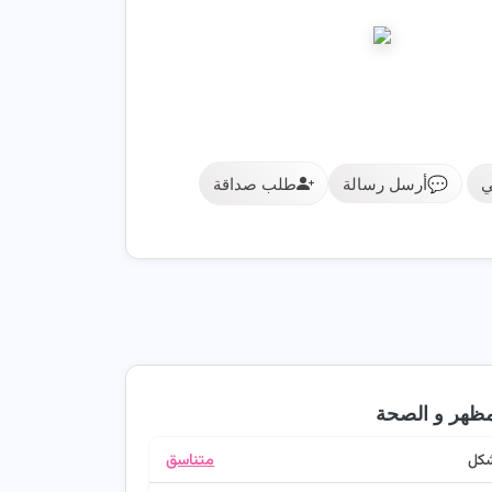
ي
💬
أرسل رسالة
طلب صداقة
مظهر و الصحة
شكل
متناسق