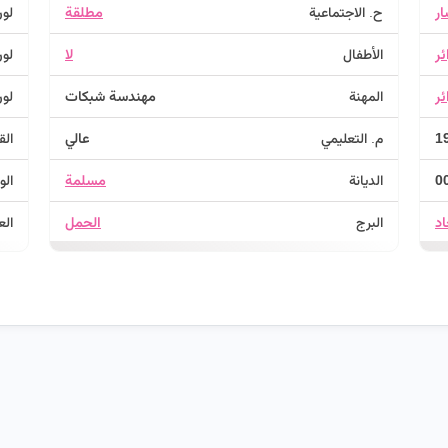
ار
ح. الاجتماعية
مطلقة
لون
ئر
الأطفال
لا
لون
ئر
المهنة
مهندسة شبكات
لون
م. التعليمي
عالي
الق
0
الديانة
مسلمة
الو
د
البرج
الحمل
الع