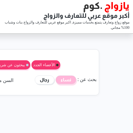
يازواج
.كوم
أكبر موقع عربي للتعارف والزواج
موقع زواج وتعارف يتمتع بخدمات مميزة, اكبر موقع عربي للتعارف والزواج بنات وشباب
100% مجاني.
الأعضاء الجدد
يبحثون عن شري
بحث عن :
السن
م
نساء
رجال