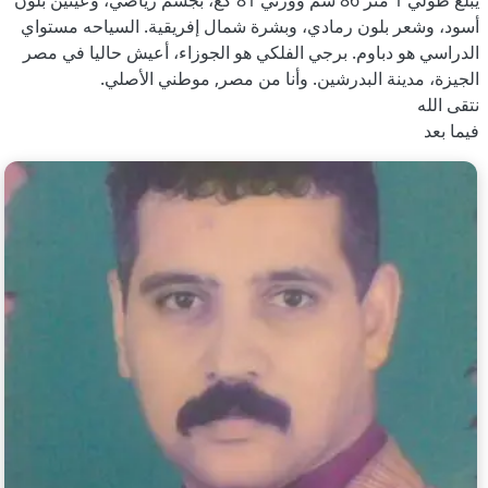
يبلغ طولي 1 متر 86 سم ووزني 81 كغ، بجسم رياضي، وعينين بلون
أسود، وشعر بلون رمادي، وبشرة شمال إفريقية. السياحه مستواي
الدراسي هو دباوم. برجي الفلكي هو الجوزاء، أعيش حاليا في مصر
الجيزة، مدينة البدرشين. وأنا من مصر, موطني الأصلي.
نتقى الله
فيما بعد