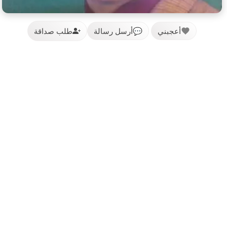
أعجبني
💬
أرسل رسالة
طلب صداقة