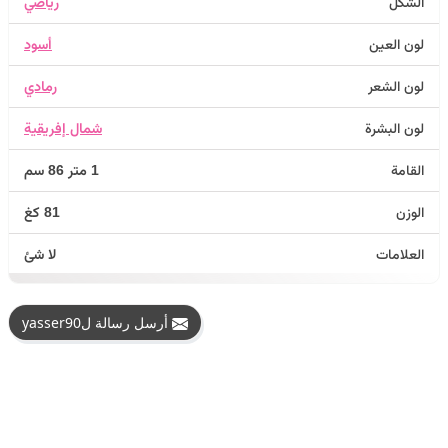
الشكل
رياضي
لون العين
أسود
لون الشعر
رمادي
لون البشرة
شمال إفريقية
القامة
1 متر 86 سم
الوزن
81 كغ
العلامات
لا شئ
أرسل رسالة لyasser90