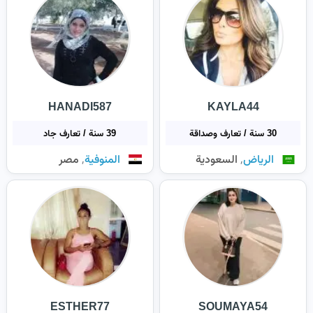
HANADI587
KAYLA44
30 سنة / تعارف وصداقة
39 سنة / تعارف جاد
,
,
الرياض
السعودية
المنوفية
مصر
ESTHER77
SOUMAYA54