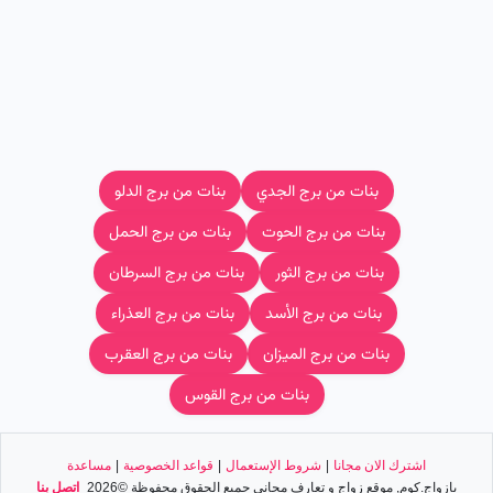
بنات من برج الجدي
بنات من برج الدلو
بنات من برج الحوت
بنات من برج الحمل
بنات من برج الثور
بنات من برج السرطان
بنات من برج الأسد
بنات من برج العذراء
بنات من برج الميزان
بنات من برج العقرب
بنات من برج القوس
اشترك الان مجانا
|
شروط الإستعمال
|
قواعد الخصوصية
|
مساعدة
يازواج.كوم, موقع زواج و تعارف مجاني جميع الحقوق محفوظة ©2026
اﺗﺼﻞ ﺑﻨﺎ