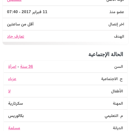
عضو منذ
11 فبراير 2017 - 07:40
اخر إتصال
أقل من ساعتين
الهدف
تعارف جاد
الحالة الإجتماعية
السن
36 سنة
-
امرأة
ح. الاجتماعية
عزباء
الأطفال
لا
المهنة
سكرتارية
م. التعليمي
بكالوريس
الديانة
مسلمة