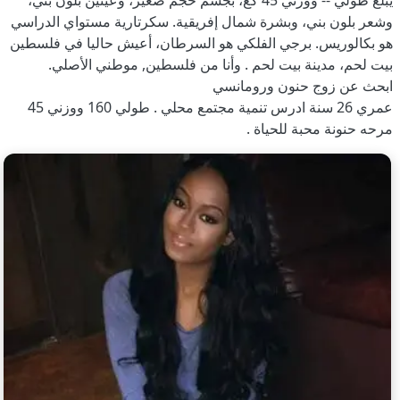
يبلغ طولي -- ووزني 45 كغ، بجسم حجم صغير، وعينين بلون بني،
وشعر بلون بني، وبشرة شمال إفريقية. سكرتارية مستواي الدراسي
هو بكالوريس. برجي الفلكي هو السرطان، أعيش حاليا في فلسطين
بيت لحم، مدينة بيت لحم . وأنا من فلسطين, موطني الأصلي.
ابحث عن زوج حنون ورومانسي
عمري 26 سنة ادرس تنمية مجتمع محلي . طولي 160 ووزني 45
مرحه حنونة محبة للحياة .