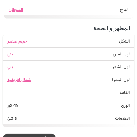
البرج
السرطان
المظهر و الصحة
الشكل
حجم صغير
لون العين
بني
لون الشعر
بني
لون البشرة
شمال إفريقية
القامة
--
الوزن
45 كغ
العلامات
لا شئ