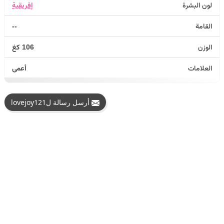
لون البشرة
إفريقية
القامة
--
الوزن
106 كغ
العلامات
أعمى
أرسل رسالة لlovejoy121