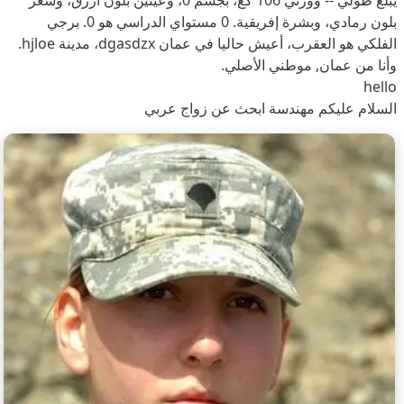
يبلغ طولي -- ووزني 106 كغ، بجسم 0، وعينين بلون أزرق، وشعر
بلون رمادي، وبشرة إفريقية. 0 مستواي الدراسي هو 0. برجي
الفلكي هو العقرب، أعيش حاليا في عمان dgasdzx، مدينة hjloe.
وأنا من عمان, موطني الأصلي.
hello
السلام عليكم مهندسة ابحث عن زواج عربي