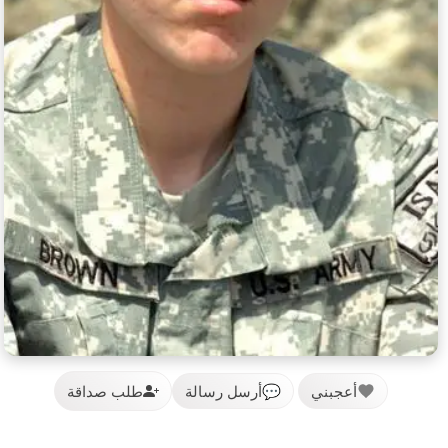
أعجبني
💬
أرسل رسالة
طلب صداقة